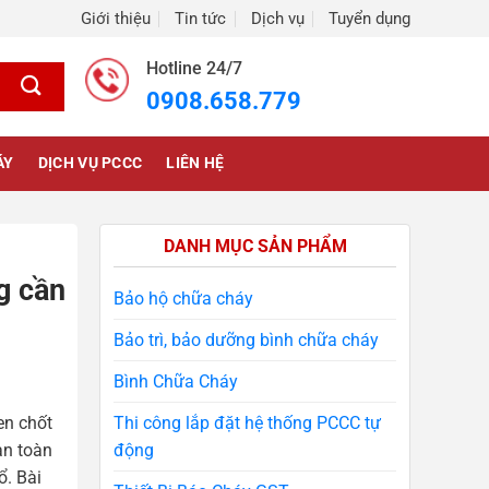
Giới thiệu
Tin tức
Dịch vụ
Tuyển dụng
Hotline 24/7
0908.658.779
ÁY
DỊCH VỤ PCCC
LIÊN HỆ
DANH MỤC SẢN PHẨM
g cần
Bảo hộ chữa cháy
Bảo trì, bảo dưỡng bình chữa cháy
Bình Chữa Cháy
en chốt
Thi công lắp đặt hệ thống PCCC tự
àn toàn
động
ổ. Bài