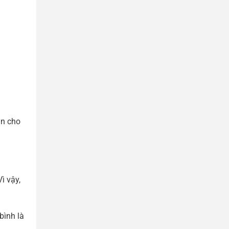
àn cho
ì vậy,
bình là