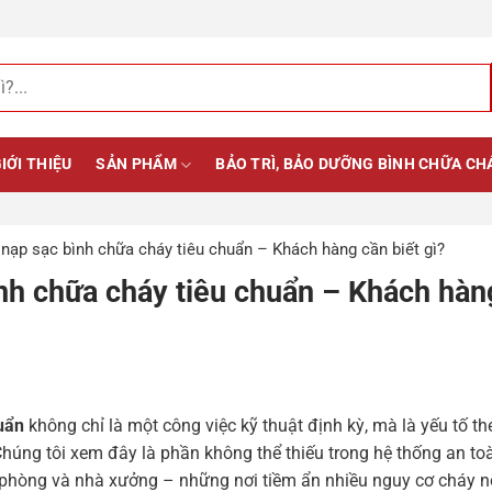
IỚI THIỆU
SẢN PHẨM
BẢO TRÌ, BẢO DƯỠNG BÌNH CHỮA CH
à nạp sạc bình chữa cháy tiêu chuẩn – Khách hàng cần biết gì?
bình chữa cháy tiêu chuẩn – Khách hàn
huẩn
không chỉ là một công việc kỹ thuật định kỳ, mà là yếu tố th
húng tôi xem đây là phần không thể thiếu trong hệ thống an to
n phòng và nhà xưởng – những nơi tiềm ẩn nhiều nguy cơ cháy n