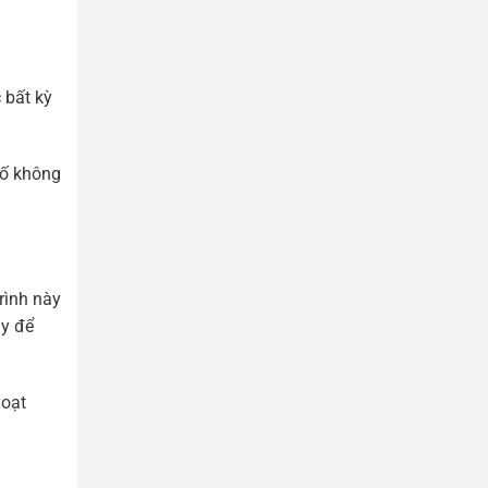
 bất kỳ
cố không
rình này
ày để
hoạt