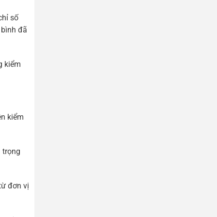
chỉ số
 bình đã
ng kiểm
ên kiểm
 trọng
từ đơn vị