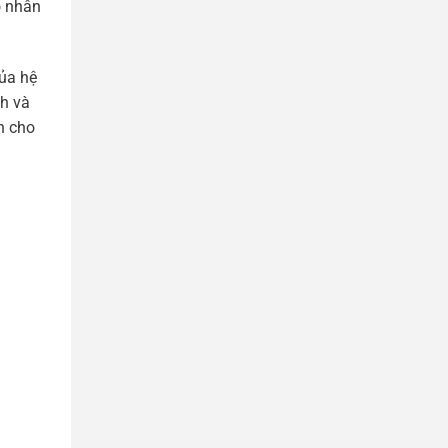
o nhân
của hệ
nh và
n cho