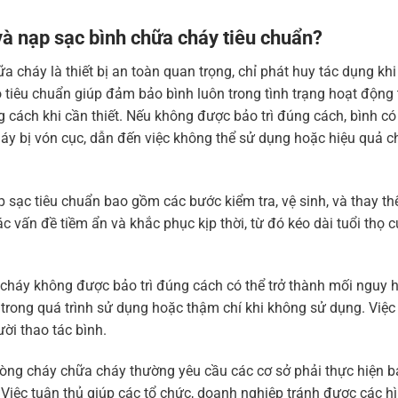
 và nạp sạc bình chữa cháy tiêu chuẩn?
a cháy là thiết bị an toàn quan trọng, chỉ phát huy tác dụng khi
o tiêu chuẩn giúp đảm bảo bình luôn trong tình trạng hoạt động 
ách khi cần thiết. Nếu không được bảo trì đúng cách, bình có 
cháy bị vón cục, dẫn đến việc không thể sử dụng hoặc hiệu quả 
p sạc tiêu chuẩn bao gồm các bước kiểm tra, vệ sinh, và thay th
 vấn đề tiềm ẩn và khắc phục kịp thời, từ đó kéo dài tuổi thọ c
cháy không được bảo trì đúng cách có thể trở thành mối nguy 
 trong quá trình sử dụng hoặc thậm chí khi không sử dụng. Việc
ời thao tác bình.
òng cháy chữa cháy thường yêu cầu các cơ sở phải thực hiện bả
 Việc tuân thủ giúp các tổ chức, doanh nghiệp tránh được các h