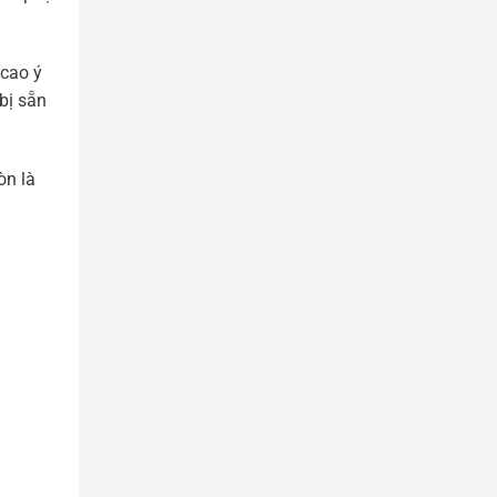
 cao ý
bị sẵn
òn là