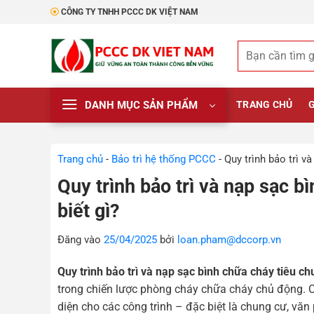
Bỏ
CÔNG TY TNHH PCCC DK VIỆT NAM
qua
nội
Tìm
dung
kiếm:
DANH MỤC SẢN PHẨM
TRANG CHỦ
G
Trang chủ
-
Bảo trì hệ thống PCCC
-
Quy trình bảo trì v
Quy trình bảo trì và nạp sạc 
biết gì?
Đăng vào
25/04/2025
bởi
loan.pham@dccorp.vn
Quy trình bảo trì và nạp sạc bình chữa cháy tiêu c
trong chiến lược phòng cháy chữa cháy chủ động. C
diện cho các công trình – đặc biệt là chung cư, vă