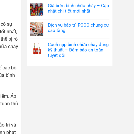
Giá bơm bình chữa cháy – Cập
nhật chi tiết mới nhất
 có sự
Dịch vụ bảo trì PCCC chung cư
cao tầng
tốt nhất,
thể bị rò
Cách nạp bình chữa cháy đúng
chữa cháy
kỹ thuật – Đảm bảo an toàn
tuyệt đối
ế các bộ
ủa bình
hiểm. Áp
 tuân thủ
o trì và
ình phạt