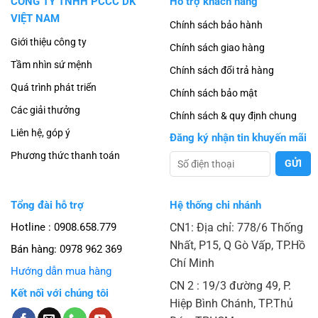
CÔNG TY TNHH PCCC DK
Hỗ trợ khách hàng
VIỆT NAM
Chính sách bảo hành
Giới thiệu công ty
Chính sách giao hàng
Tầm nhìn sứ mệnh
Chính sách đổi trả hàng
Quá trình phát triển
Chính sách bảo mật
Các giải thưởng
Chính sách & quy định chung
Liên hệ, góp ý
Đăng ký nhận tin khuyến mãi
Phương thức thanh toán
Tổng đài hỗ trợ
Hệ thống chi nhánh
Hotline : 0908.658.779
CN1: Địa chỉ: 778/6 Thống
Nhất, P15, Q Gò Vấp, TP.Hồ
Bán hàng:
0978 962 369
Chí Minh
Hướng dẫn mua hàng
CN 2 : 19/3 đường 49, P.
Kết nối với chúng tôi
Hiệp Bình Chánh, TP.Thủ