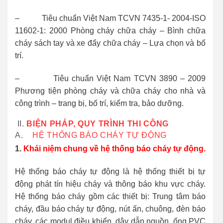
– Tiêu chuẩn Việt Nam TCVN 7435-1- 2004-ISO
11602-1: 2000 Phòng cháy chữa cháy – Bình chữa
cháy sách tay và xe đẩy chữa cháy – Lựa chọn và bố
trí.
– Tiêu chuẩn Việt Nam TCVN 3890 – 2009
Phương tiện phòng cháy và chữa cháy cho nhà và
công trình – trang bị, bố trí, kiểm tra, bảo dưỡng.
II.
BIỆN PHÁP, QUY TRÌNH THI CÔNG
A.
HỆ THỐNG BÁO CHÁY TỰ ĐỘNG
1.
Khái niệm chung về hệ thống báo cháy tự động.
Hệ thống báo cháy tự động là hệ thống thiết bị tự
động phát tín hiệu cháy và thông báo khu vực cháy.
Hệ thống báo cháy gồm các thiết bị: Trung tâm báo
cháy, đầu báo cháy tự động, nút ấn, chuông, đèn báo
cháy, các modul điều khiển, dây dẫn nguồn, ống PVC