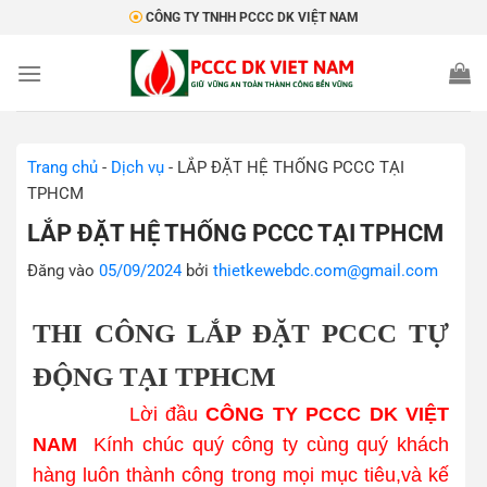
Bỏ
CÔNG TY TNHH PCCC DK VIỆT NAM
qua
nội
dung
Trang chủ
-
Dịch vụ
-
LẮP ĐẶT HỆ THỐNG PCCC TẠI
TPHCM
LẮP ĐẶT HỆ THỐNG PCCC TẠI TPHCM
Đăng vào
05/09/2024
bởi
thietkewebdc.com@gmail.com
THI CÔNG LẮP ĐẶT PCCC TỰ
ĐỘNG TẠI TPHCM
Lời đầu
CÔNG TY PCCC DK VIỆT
NAM
Kính chúc quý công ty cùng quý khách
hàng luôn thành công trong mọi mục tiêu,và kế