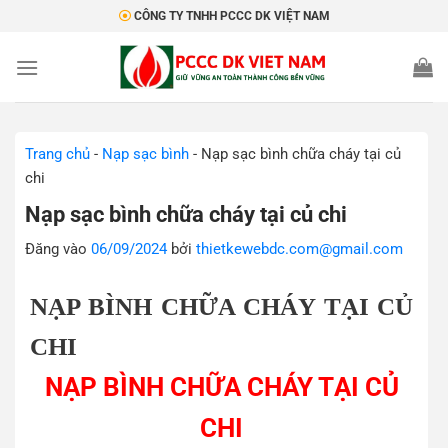
Bỏ
CÔNG TY TNHH PCCC DK VIỆT NAM
qua
nội
dung
Trang chủ
-
Nạp sạc bình
-
Nạp sạc bình chữa cháy tại củ
chi
Nạp sạc bình chữa cháy tại củ chi
Đăng vào
06/09/2024
bởi
thietkewebdc.com@gmail.com
NẠP BÌNH CHỮA CHÁY TẠI CỦ
CHI
NẠP BÌNH CHỮA CHÁY TẠI CỦ
CHI