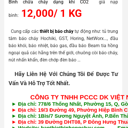
Bình chữa cháy dạng khí CO2
giá nạp
12,000/ 1 KG
bình:
Cung cấp các
thiết bị báo cháy
tự động như: tủ trung
tâm báo cháy Hochiki, GST, Horing, NetWorx…, đầu
báo khói, báo nhiệt, báo gas, đầu báo Beam tia hồng
ngoại quả các hãng trên thế giới, chuông còi báo cháy,
nút nhấn khẩn, đèn chớp đèn báo …
Hãy Liên Hệ Với Chúng Tôi Để Được Tư
Vấn Và Hỗ Trợ Tốt Nhất.
CÔNG TY TNHH PCCC DK VIỆT 
► Địa chỉ: 778/6 Thống Nhất, Phường 15, Q, 
► Địa chỉ: 19/3 Đường 49, Phường Hiệp Bình 
► Địa chỉ: 1Bis/7 Sương Nguyệt Ánh, P.Bến T
► Địa chỉ: 39 Đường DHT08, P Đông Hưng Thu
► Wedsite: banthietbiphongchay.com Ema