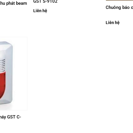
GST S-9102
thu phát beam
Chuông báo c
Liên hệ
Liên hệ
háy GST C-