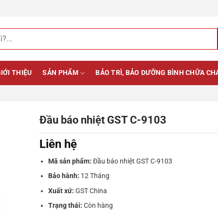
IỚI THIỆU
SẢN PHẨM
BẢO TRÌ, BẢO DƯỠNG BÌNH CHỮA CH
Đầu báo nhiệt GST C-9103
Liên hệ
Mã sản phẩm:
Đầu báo nhiệt GST C-9103
Bảo hành:
12 Tháng
Xuất xứ:
GST China
Trạng thái:
Còn hàng