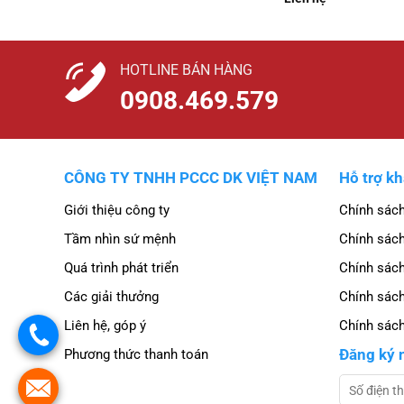
HOTLINE BÁN HÀNG
0908.469.579
CÔNG TY TNHH PCCC DK VIỆT NAM
Hỗ trợ k
Giới thiệu công ty
Chính sác
Tầm nhìn sứ mệnh
Chính sách
Quá trình phát triển
Chính sách
Các giải thưởng
Chính sác
Liên hệ, góp ý
Chính sách
.
Đăng ký 
Phương thức thanh toán
.