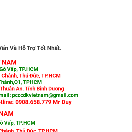
ấn Và Hỗ Trợ Tốt Nhất.
 NAM
, Gò Vấp, TP.HCM
h Chánh, Thủ Đức, TP.HCM
n Thành,Q1, TPHCM
X Thuận An, Tỉnh Bình Dương
mail:
pcccdkvietnam@gmail.com
 0908.658.779 Mr Duy
 NAM
 Gò Vấp, TP.HCM
 Chánh, Thủ Đức, TP.HCM