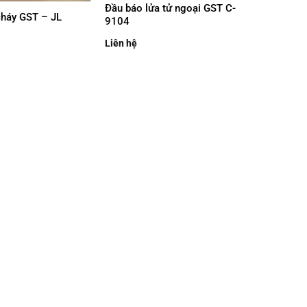
Đầu báo lửa tử ngoại GST C-
háy GST – JL
9104
Liên hệ