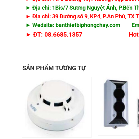
► Địa chỉ: 1Bis/7 Sương Nguyệt Ánh, P.Bến
► Địa chỉ: 39 Đường số 9, KP4, P.An Phú, TX 
► Wedsite: banthietbiphongchay.com Em
► ĐT: 08.6685.1357 Hotline: 
SẢN PHẨM TƯƠNG TỰ