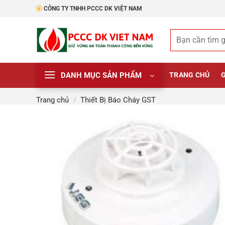
Bỏ
CÔNG TY TNHH PCCC DK VIỆT NAM
qua
nội
Tìm
dung
kiếm:
DANH MỤC SẢN PHẨM
TRANG CHỦ
G
Trang chủ
/
Thiết Bị Báo Cháy GST