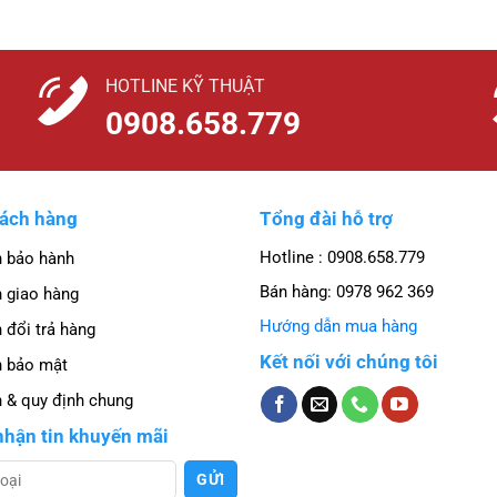
HOTLINE KỸ THUẬT
0908.658.779
hách hàng
Tổng đài hỗ trợ
Hotline : 0908.658.779
h bảo hành
Bán hàng:
0978 962 369
 giao hàng
Hướng dẫn mua hàng
 đổi trả hàng
Kết nối với chúng tôi
h bảo mật
 & quy định chung
nhận tin khuyến mãi