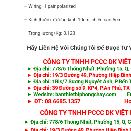
– Wiring: 1 pair polarized
– Kích thước: đường kính 10cm; chiều cao 5cm
– Trọng lượng/Kg: 0.123
Hãy Liên Hệ Với Chúng Tôi Để Được Tư V
CÔNG TY TNHH PCCC DK VIỆT
► Địa chỉ: 778/6 Thống Nhất, Phường 15, Q
► Địa chỉ: 19/3 Đường 49, Phường Hiệp Bìn
► Địa chỉ: 1Bis/7 Sương Nguyệt Ánh, P.Bế
► Địa chỉ: 39 Đường số 9, KP4, P.An Phú, T
► Wedsite: banthietbiphongchay.com E
► ĐT: 08.6685.1357 Hotline:
CÔNG TY TNHH PCCC DK VIỆT
► Địa chỉ: 778/6 Thống Nhất, Phường 15, Q,
► Địa chỉ: 19/3 Đường 49, Phường Hiệp Bình