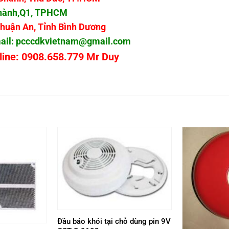
 Thành,Q1, TPHCM
Thuận An, Tỉnh Bình Dương
ail:
pcccdkvietnam@gmail.com
0908.658.779 Mr Duy
Đầu báo khói tại chỗ dùng pin 9V