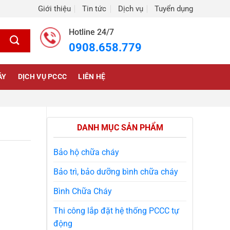
Giới thiệu
Tin tức
Dịch vụ
Tuyển dụng
Hotline 24/7
0908.658.779
ÁY
DỊCH VỤ PCCC
LIÊN HỆ
DANH MỤC SẢN PHẨM
Bảo hộ chữa cháy
Bảo trì, bảo dưỡng bình chữa cháy
Bình Chữa Cháy
Thi công lắp đặt hệ thống PCCC tự
động