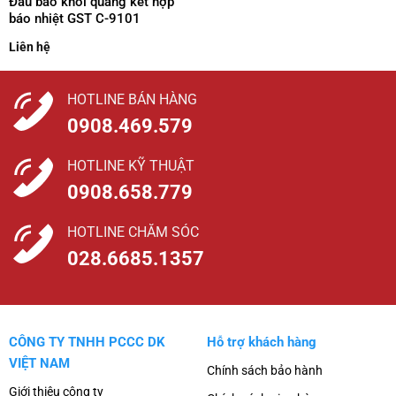
Đầu báo khói quang kết hợp
báo nhiệt GST C-9101
Liên hệ
HOTLINE BÁN HÀNG
0908.469.579
HOTLINE KỸ THUẬT
0908.658.779
HOTLINE CHĂM SÓC
028.6685.1357
CÔNG TY TNHH PCCC DK
Hỗ trợ khách hàng
VIỆT NAM
Chính sách bảo hành
Giới thiệu công ty