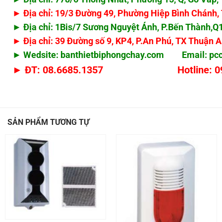
► Địa chỉ: 19/3 Đường 49, Phường Hiệp Bình Chánh
► Địa chỉ: 1Bis/7 Sương Nguyệt Ánh, P.Bến Thành,
► Địa chỉ: 39 Đường số 9, KP4, P.An Phú, TX Thuận 
► Wedsite: banthietbiphongchay.com Email:
pc
► ĐT: 08.6685.1357 Hotline: 0908.
SẢN PHẨM TƯƠNG TỰ