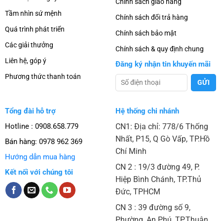
Chính sách giao hàng
Tầm nhìn sứ mệnh
Chính sách đổi trả hàng
Quá trình phát triển
Chính sách bảo mật
Các giải thưởng
Chính sách & quy định chung
Liên hệ, góp ý
Đăng ký nhận tin khuyến mãi
Phương thức thanh toán
Tổng đài hỗ trợ
Hệ thống chi nhánh
Hotline : 0908.658.779
CN1: Địa chỉ: 778/6 Thống
Nhất, P15, Q Gò Vấp, TP.Hồ
Bán hàng:
0978 962 369
Chí Minh
Hướng dẫn mua hàng
CN 2 : 19/3 đường 49, P.
Kết nối với chúng tôi
Hiệp Bình Chánh, TP.Thủ
Đức, TPHCM
CN 3 : 39 đường số 9,
Phường, An Phú, TP.Thuận