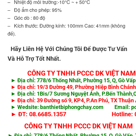
– Nhiệt độ môi trường:-10°C ~ + 50°C
– Độ ẩm cho phép: 95%
– Góc dò : 80 độ
– Kích thước: Đường kính: 100mm Cao: 41mm (không
đế).
Hãy Liên Hệ Với Chúng Tôi Để Được Tư Vấn
Và Hỗ Trợ Tốt Nhất.
CÔNG TY TNHH PCCC DK VIỆT NAM
► Địa chỉ: 778/6 Thống Nhất, Phường 15, Q, Gò V
► Địa chỉ: 19/3 Đường 49, Phường Hiệp Bình Chán
► Địa chỉ: 1Bis/7 Sương Nguyệt Ánh, P.Bến Thành
► Địa chỉ: 39 Đường số 9, KP4, P.An Phú, TX Thuận
► Wedsite: banthietbiphongchay.com Email:
p
► ĐT: 08.6685.1357 Hotline: 0908
CÔNG TY TNHH PCCC DK VIỆT NAM
► Địa chỉ: 778/6 Thống Nhất, Phường 15, Q, Gò Vấ