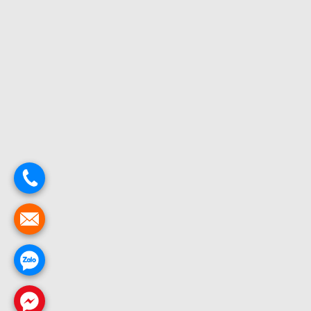
.
.
.
.