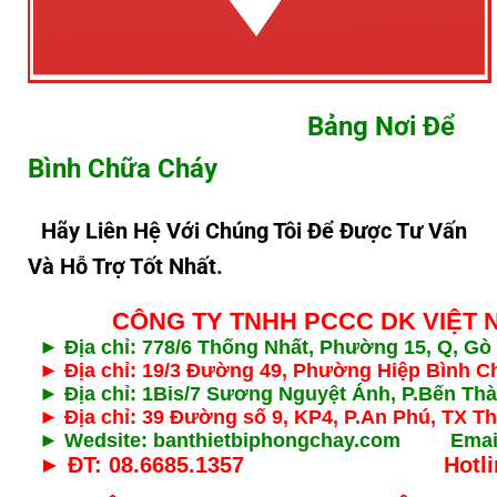
Bảng Nơi Để
Bình Chữa Cháy
Hãy Liên Hệ Với Chúng Tôi Để Được Tư Vấn
Và Hỗ Trợ Tốt Nhất.
CÔNG TY TNHH PCCC DK VIỆT 
► Địa chỉ: 778/6 Thống Nhất, Phường 15, Q, G
► Địa chỉ: 19/3 Đường 49, Phường Hiệp Bình 
► Địa chỉ: 1Bis/7 Sương Nguyệt Ánh, P.Bến T
► Địa chỉ: 39 Đường số 9, KP4, P.An Phú, TX T
► Wedsite: banthietbiphongchay.com Emai
► ĐT: 08.6685.1357 Hotline: 0