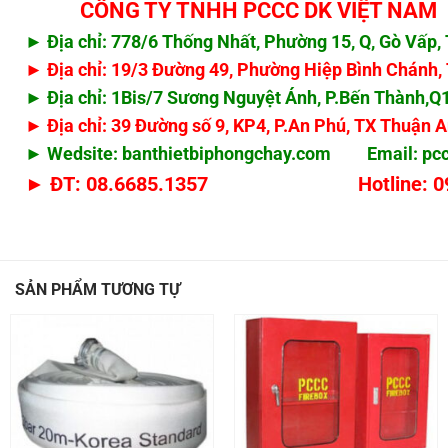
CÔNG TY TNHH PCCC DK VIỆT NAM
► Địa chỉ: 778/6 Thống Nhất, Phường 15, Q, Gò Vấ
► Địa chỉ: 19/3 Đường 49, Phường Hiệp Bình Chánh
► Địa chỉ: 1Bis/7 Sương Nguyệt Ánh, P.Bến Thành,
► Địa chỉ: 39 Đường số 9, KP4, P.An Phú, TX Thuận 
► Wedsite: banthietbiphongchay.com Email:
pc
► ĐT: 08.6685.1357 Hotline: 0908
SẢN PHẨM TƯƠNG TỰ