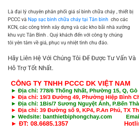
Là đại lý chuyên phân phối giá sỉ bình chữa cháy , thiết bị
PCCC và
Nạp sạc bình chữa cháy tại Tân bình
cho các
KCN, các công trình xây dựng và các kho bãi nhà xưởng
khu vực Tân Bình . Quý khách đến với công ty chúng
tôi yên tâm về giá, phục vụ nhiệt tình chu đáo.
Hãy Liên Hệ Với Chúng Tôi Để Được Tư Vấn Và
Hỗ Trợ Tốt Nhất.
CÔNG TY TNHH PCCC DK VIỆT NAM
► Địa chỉ: 778/6 Thống Nhất, Phường 15, Q, G
► Địa chỉ: 19/3 Đường 49, Phường Hiệp Bình 
► Địa chỉ: 1Bis/7 Sương Nguyệt Ánh, P.Bến T
► Địa chỉ: 39 Đường số 9, KP4, P.An Phú, TX T
► Wedsite: banthietbiphongchay.com Emai
► ĐT: 08.6685.1357 Hotline: 0