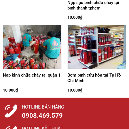
Nạp sạc bình chữa cháy tại
bình thạnh tphcm
10.000
₫
Nạp bình chữa cháy tại quận 1
Bơm bình cứu hỏa tại Tp Hồ
Chí Minh
10.000
₫
10.000
₫
HOTLINE BÁN HÀNG
0908.469.579
HOTLINE KỸ THUẬT