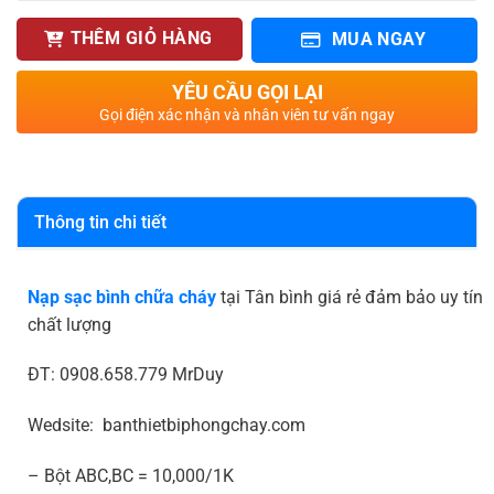
THÊM GIỎ HÀNG
MUA NGAY
YÊU CẦU GỌI LẠI
Gọi điện xác nhận và nhân viên tư vấn ngay
Thông tin chi tiết
Nạp sạc bình chữa cháy
tại Tân bình giá rẻ đảm bảo uy tín
chất lượng
ĐT: 0908.658.779 MrDuy
Wedsite: banthietbiphongchay.com
– Bột ABC,BC = 10,000/1K