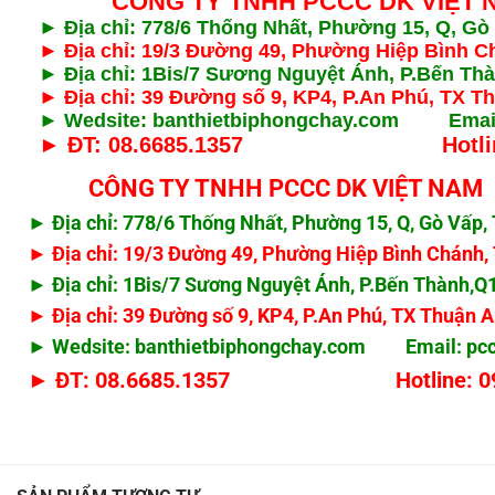
CÔNG TY TNHH PCCC DK VIỆT 
► Địa chỉ: 778/6 Thống Nhất, Phường 15, Q, G
► Địa chỉ: 19/3 Đường 49, Phường Hiệp Bình 
► Địa chỉ: 1Bis/7 Sương Nguyệt Ánh, P.Bến T
► Địa chỉ: 39 Đường số 9, KP4, P.An Phú, TX T
► Wedsite: banthietbiphongchay.com Emai
► ĐT: 08.6685.1357 Hotline: 0
CÔNG TY TNHH PCCC DK VIỆT NAM
► Địa chỉ: 778/6 Thống Nhất, Phường 15, Q, Gò Vấ
► Địa chỉ: 19/3 Đường 49, Phường Hiệp Bình Chánh
► Địa chỉ: 1Bis/7 Sương Nguyệt Ánh, P.Bến Thành,
► Địa chỉ: 39 Đường số 9, KP4, P.An Phú, TX Thuận 
► Wedsite: banthietbiphongchay.com Email:
pc
► ĐT: 08.6685.1357 Hotline: 0908