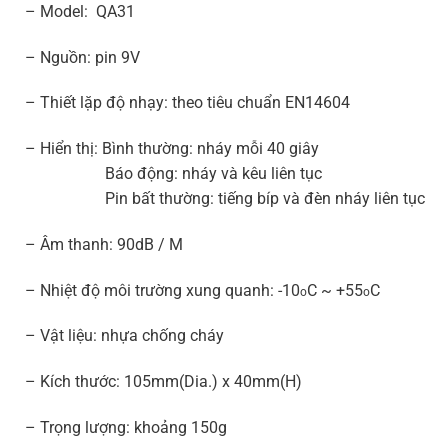
– Model: QA31
– Nguồn: pin 9V
– Thiết lặp độ nhạy: theo tiêu chuẩn EN14604
– Hiển thị: Bình thường: nháy mỗi 40 giây
Báo động: nháy và kêu liên tục
Pin bất thường: tiếng bíp và đèn nháy liên tục
– Âm thanh: 90dB / M
– Nhiệt độ môi trường xung quanh: -10
C ~ +55
C
o
o
– Vật liệu: nhựa chống cháy
– Kích thước: 105mm(Dia.) x 40mm(H)
– Trọng lượng: khoảng 150g