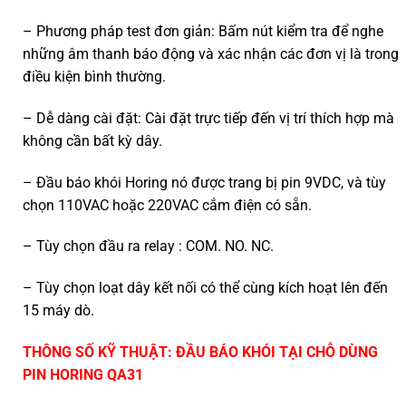
– Phương pháp test đơn giản: Bấm nút kiểm tra để nghe
những
âm thanh báo động
và xác nhận các đơn vị là trong
điều kiện bình thường.
– Dễ dàng cài đặt: Cài đặt trực tiếp đến vị trí thích hợp mà
không cần bất kỳ dây.
– Đầu báo khói Horing nó được trang bị pin 9VDC, và tùy
chọn 110VAC hoặc 220VAC cắm điện có sẵn.
– Tùy chọn đầu ra relay : COM. NO. NC.
– Tùy chọn loạt dây kết nối có thể cùng kích hoạt lên đến
15 máy dò.
THÔNG SỐ KỸ THUẬT:
ĐẦU BÁO KHÓI TẠI CHỖ DÙNG
PIN HORING QA31