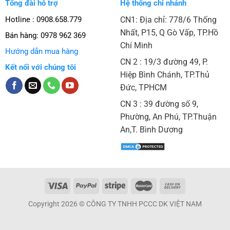
Tổng đài hỗ trợ
Hệ thống chi nhánh
Hotline : 0908.658.779
CN1: Địa chỉ: 778/6 Thống
Nhất, P15, Q Gò Vấp, TP.Hồ
Bán hàng:
0978 962 369
Chí Minh
Hướng dẫn mua hàng
CN 2 : 19/3 đường 49, P.
Kết nối với chúng tôi
Hiệp Bình Chánh, TP.Thủ
Đức, TPHCM
CN 3 : 39 đường số 9,
Phường, An Phú, TP.Thuận
An,T. Bình Dương
Copyright 2026 © CÔNG TY TNHH PCCC DK VIỆT NAM