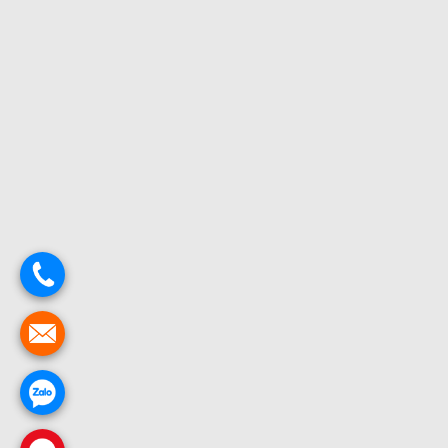
.
.
.