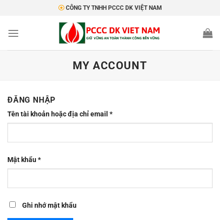
Bỏ
CÔNG TY TNHH PCCC DK VIỆT NAM
qua
nội
dung
MY ACCOUNT
ĐĂNG NHẬP
Bắt
Tên tài khoản hoặc địa chỉ email
*
buộc
Bắt
Mật khẩu
*
buộc
Ghi nhớ mật khẩu